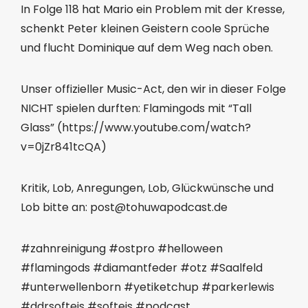
Player
In Folge 118 hat Mario ein Problem mit der Kresse,
schenkt Peter kleinen Geistern coole Sprüche
und flucht Dominique auf dem Weg nach oben.
Unser offizieller Music-Act, den wir in dieser Folge
NICHT spielen durften: Flamingods mit “Tall
Glass” (https://www.youtube.com/watch?
v=0jZr841tcQA)
Kritik, Lob, Anregungen, Lob, Glückwünsche und
Lob bitte an: ⁠⁠⁠⁠⁠⁠⁠⁠⁠post@tohuwapodcast.de
#zahnreinigung #ostpro #helloween
#flamingods #diamantfeder #otz #Saalfeld
#unterwellenborn #yetiketchup #parkerlewis
#ddrsofteis #softeis #podcast