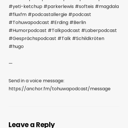
#yeti-ketchup #parkerlewis #softeis #magdala
#fluxfm #podcastallergie #podcast
#Tohuwapodcast #Erding #Berlin
#Humorpodcast #Talkpodcast #Laberpodcast
#Gesprächspodcast #Talk #Schildkröten
#hugo
—
Send in a voice message:
https://anchor.fm/tohuwapodcast/message
Leave a Reply