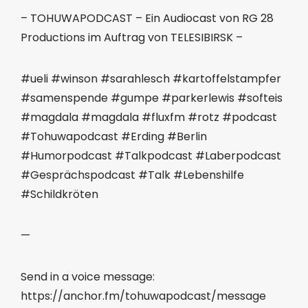
– TOHUWAPODCAST – Ein Audiocast von RG 28
Productions im Auftrag von TELESIBIRSK –
#ueli #winson #sarahlesch #kartoffelstampfer
#samenspende #gumpe #parkerlewis #softeis
#magdala #magdala #fluxfm #rotz #podcast
#Tohuwapodcast #Erding #Berlin
#Humorpodcast #Talkpodcast #Laberpodcast
#Gesprächspodcast #Talk #Lebenshilfe
#Schildkröten
—
Send in a voice message:
https://anchor.fm/tohuwapodcast/message